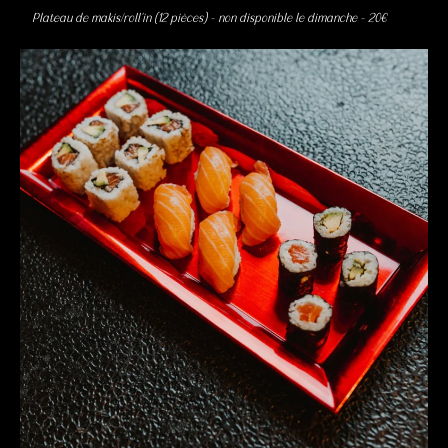
Plateau de makis/roll’in (12 pièces) – non disponible le dimanche – 20€