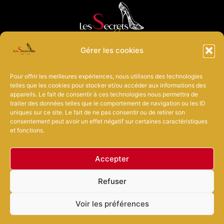
Gérer les cookies
Pour offrir les meilleures expériences, nous utilisons des technologies
telles que les cookies pour stocker et/ou accéder aux informations des
appareils. Le fait de consentir à ces technologies nous permettra de
Accueil
L’Audacieuse
L’Inqualifiable
Options
Activités
traiter des données telles que le comportement de navigation ou les ID
Réservation
Contact
FAQ
uniques sur ce site. Le fait de ne pas consentir ou de retirer son
consentement peut avoir un effet négatif sur certaines caractéristiques
et fonctions.
Accepter
35410 Châteaugiron (Bretagne, FRANCE)
Refuser
casacrocqs@gmail.com
Voir les préférences
Proche Rennes & Vitré